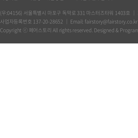
(우:04156) 서울특별시 마포구 독막로 331 마스터즈타워 1403호 
사업자등록번호 137-20-28652 ｜ Email: fairstory@fairstory.co.kr 
Copyright ⓒ 페어스토리 All rights reserved. Designed & Progr