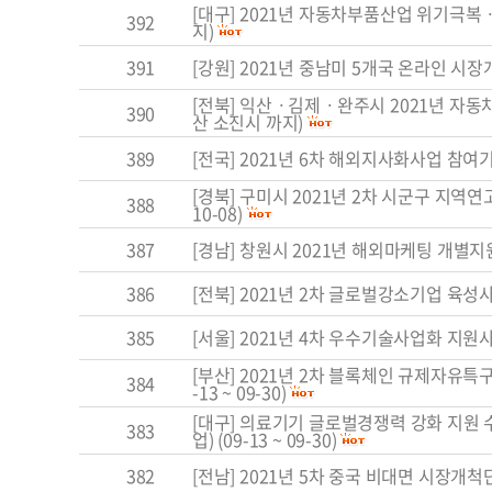
[대구] 2021년 자동차부품산업 위기극
392
지)
391
[강원] 2021년 중남미 5개국 온라인 시장
[전북] 익산ㆍ김제ㆍ완주시 2021년 자동차
390
산 소진시 까지)
389
[전국] 2021년 6차 해외지사화사업 참여기업 
[경북] 구미시 2021년 2차 시군구 지역연
388
10-08)
387
[경남] 창원시 2021년 해외마케팅 개별지
386
[전북] 2021년 2차 글로벌강소기업 육성
385
[서울] 2021년 4차 우수기술사업화 지원사업 
[부산] 2021년 2차 블록체인 규제자유특
384
-13 ~ 09-30)
[대구] 의료기기 글로벌경쟁력 강화 지원 
383
업) (09-13 ~ 09-30)
382
[전남] 2021년 5차 중국 비대면 시장개척단(