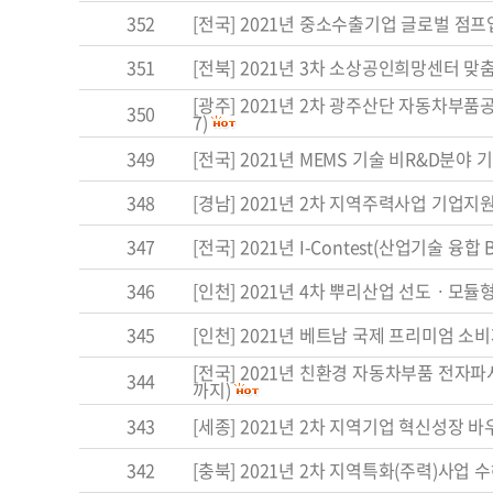
352
[전국] 2021년 중소수출기업 글로벌 점프업 
351
[전북] 2021년 3차 소상공인희망센터 맞춤형
[광주] 2021년 2차 광주산단 자동차부품공
350
7)
349
[전국] 2021년 MEMS 기술 비R&D분야 기업
348
[경남] 2021년 2차 지역주력사업 기업지원서
347
[전국] 2021년 I-Contest(산업기술 융합
346
[인천] 2021년 4차 뿌리산업 선도ㆍ모듈형
345
[인천] 2021년 베트남 국제 프리미엄 소비
[전국] 2021년 친환경 자동차부품 전자
344
까지)
343
[세종] 2021년 2차 지역기업 혁신성장 바우
342
[충북] 2021년 2차 지역특화(주력)사업 수혜