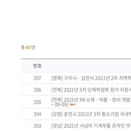
총
건
657
번호
357
[경북] 구미시ㆍ김천시 2021년 2차 지역혁신
356
[전북] 2021년 5차 단체박람회 참가 지원사업
[전북] 2021년 XR 소재ㆍ부품ㆍ장비 개
355
~ 09-09)
354
[강원] 춘천시 2021년 3차 중소기업 국내
353
[경남] 2021년 서남아 기계부품 온라인 무역